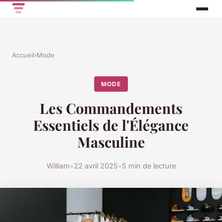
Accueil
›
Mode
MODE
Les Commandements
Essentiels de l'Élégance
Masculine
William
•
22 avril 2025
•
5 min de lecture